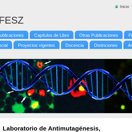
Inicio
-FESZ
ublicaciones
Capítulos de Libro
Otras Publicaciones
F
cial
Proyectos vigentes
Docencia
Distinciones
Ar
Laboratorio de Antimutagénesis,