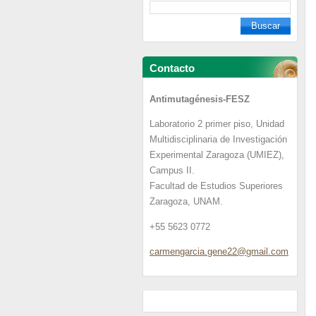
Contacto
Antimutagénesis-FESZ
Laboratorio 2 primer piso, Unidad
Multidisciplinaria de Investigación
Experimental Zaragoza (UMIEZ),
Campus II.
Facultad de Estudios Superiores
Zaragoza, UNAM.
+55 5623 0772
carmenga
rcia.gen
e22@gmai
l.com