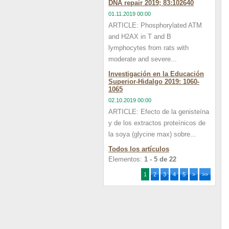
DNA repair 2019; 83:102640
01.11.2019 00:00
ARTICLE: Phosphorylated ATM
and H2AX in T and B
lymphocytes from rats with
moderate and severe...
Investigación en la Educación
Superior-Hidalgo 2019: 1060-
1065
02.10.2019 00:00
ARTICLE: Efecto de la genisteína
y de los extractos proteínicos de
la soya (glycine max) sobre...
Todos los artículos
Elementos:
1 - 5 de 22
1
2
3
4
5
>
>>