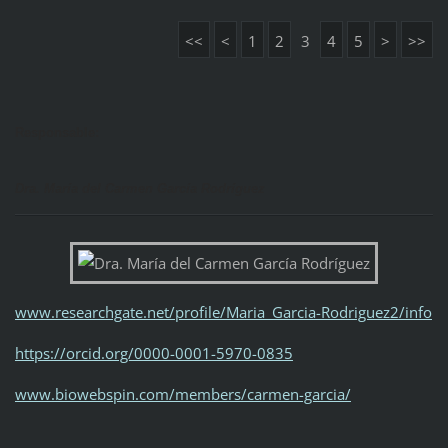
<<
<
1
2
3
4
5
>
>>
Responsable:
Dra. María del Carmen García Rodríguez
www.researchgate.net/profile/Maria_Garcia-Rodriguez2/info
https://orcid.org/0000-0001-5970-0835
www.biowebspin.com/members/carmen-garcia/