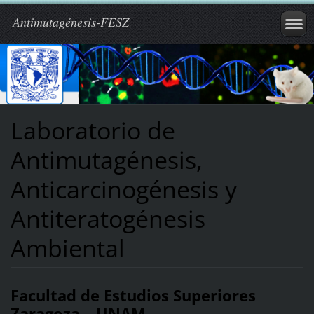
Antimutagénesis-FESZ
Laboratorio de
Antimutagénesis,
Anticarcinogénesis y
Antiteratogénesis
Ambiental
Facultad de Estudios Superiores
Zaragoza – UNAM