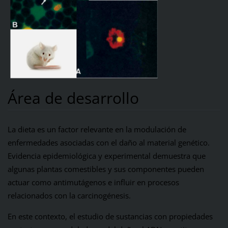
Área de desarrollo
La dieta es un factor relevante en la modulación de
enfermedades asociadas con el daño al material genético.
Evidencia epidemiológica y experimental demuestra que
algunas plantas comestibles y sus componentes pueden
actuar como antimutágenos e influir en procesos
relacionados con la carcinogénesis.
En este contexto, el estudio de sustancias con propiedades