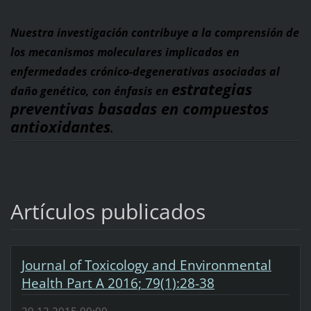
Nuestra investigación contribuye a la comprensión de
los mecanismos moleculares implicados en
enfermedades crónico-degenerativas asociadas al
estrategias
daño genético, con énfasis en
preventivas basadas en compuestos
antioxidantes
.
Artículos publicados
Journal of Toxicology and Environmental
Health Part A 2016; 79(1):28-38