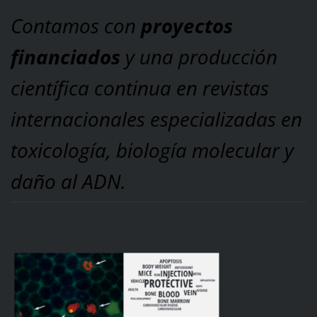
Contamos con
proyectos
financiados
y una producción
científica continua en revistas
internacionales especializadas en
toxicología, biología molecular y
daño al ADN.