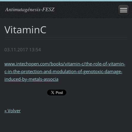
Antimutagénesis-FESZ
VitaminC
03.11.2017 13:54
www.intechopen.com/books/vitamin-c/the-role-of-vitamin-
c-in-the-protection-and-modulation-of-genotoxic-damage-
induced-by-metals-associa
« Volver