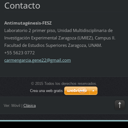
Contacto
Antimutagénesis-FESZ
Laboratorio 2 primer piso, Unidad Multidisciplinaria de
Investigación Experimental Zaragoza (UMIEZ), Campus II.
Facultad de Estudios Superiores Zaragoza, UNAM.
+55 5623 0772
carmenga
rcia.gen
e22@gmai
l.com
© 2015 Todos los derechos reservados.
Crea una web gratis
Ver:
Móvil
|
Clásica