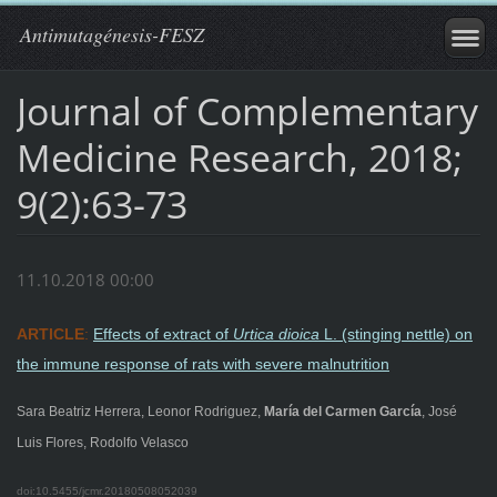
Antimutagénesis-FESZ
Journal of Complementary
Medicine Research, 2018;
9(2):63-73
11.10.2018 00:00
ARTICLE
:
Effects of extract of
Urtica dioica
L. (stinging nettle) on
the immune response of rats with severe malnutrition
Sara Beatriz Herrera, Leonor Rodriguez,
María del Carmen García
, José
Luis Flores, Rodolfo Velasco
doi:10.5455/jcmr.20180508052039